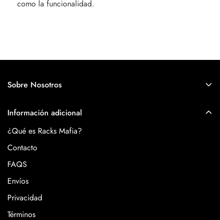
como la funcionalidad.
Sobre Nosotros
Racks Mafia es mucho más que una marca de ropa, es una
Información adicional
comunidad de individuos que, como tú, valoran la libertad de
expresión, el emprendimiento y la mejora de uno mismo.
¿Qué es Racks Mafia?
Contacto
FAQS
Envíos
Privacidad
Términos