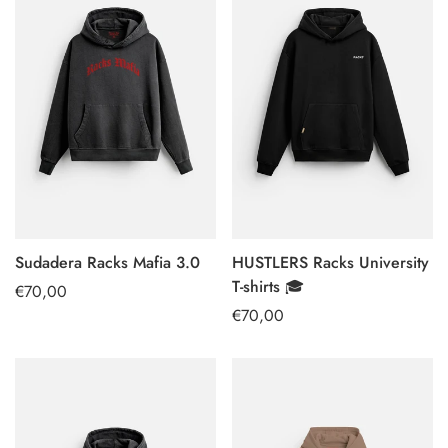
Sudadera Racks Mafia 3.0
HUSTLERS Racks University
SELECT
SELECT
T-shirts 🎓
Regular
€70,00
OPTIONS
OPTIONS
price
Regular
€70,00
price