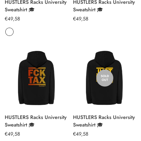
HUSTLERS Racks University
HUSTLERS Racks University
SELECT
SELECT
Sweatshirt 🎓
Sweatshirt 🎓
OPTIONS
OPTIONS
Regular
€49,58
Regular
€49,58
price
price
SOLD
OUT
HUSTLERS Racks University
HUSTLERS Racks University
Sweatshirt 🎓
Sweatshirt 🎓
Regular
€49,58
Regular
€49,58