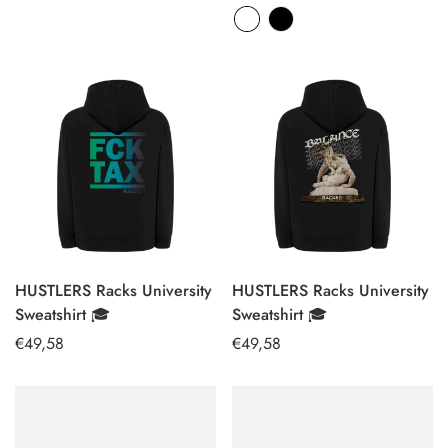
price
price
HUSTLERS Racks University
HUSTLERS Racks University
SELECT
SELECT
Sweatshirt 🎓
Sweatshirt 🎓
OPTIONS
OPTIONS
Regular
€49,58
Regular
€49,58
price
price