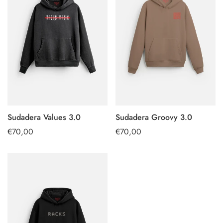
Sudadera Values 3.0
Sudadera Groovy 3.0
SELECT
SELECT
Regular
€70,00
Regular
€70,00
OPTIONS
OPTIONS
price
price