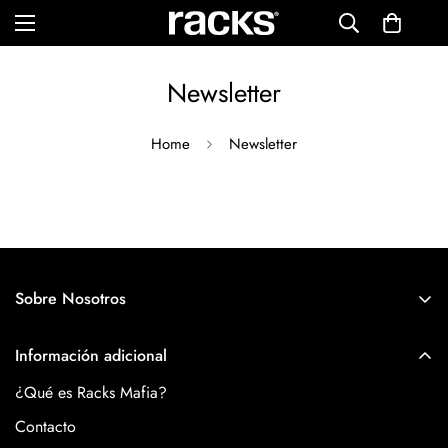
Newsletter
Home
Newsletter
Sobre Nosotros
Racks Mafia es mucho más que una marca de ropa, es una
Información adicional
comunidad de individuos que, como tú, valoran la libertad de
expresión, el emprendimiento y la mejora de uno mismo.
¿Qué es Racks Mafia?
Contacto