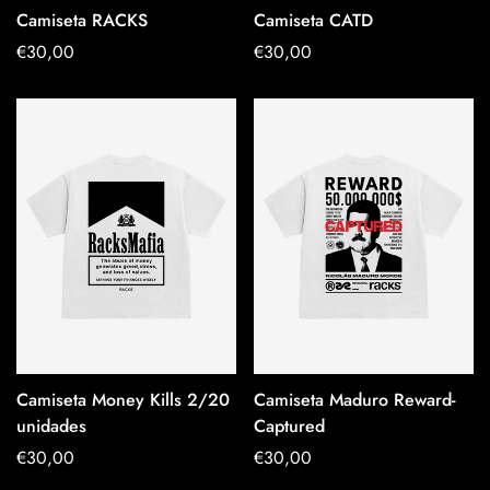
Camiseta RACKS
Camiseta CATD
OPTIONEN
Regulärer
€30,00
Regulärer
€30,00
AUSWÄHLEN
Preis
Preis
Camiseta Money Kills 2/20
Camiseta Maduro Reward-
OPTIONEN
OPTIONEN
unidades
Captured
AUSWÄHLEN
AUSWÄHLEN
Regulärer
€30,00
Regulärer
€30,00
Preis
Preis