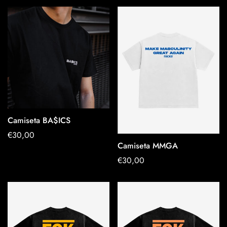
Camiseta BA$ICS
OPTIONEN
Regulärer
€30,00
AUSWÄHLEN
Camiseta MMGA
Preis
OPTIONEN
Regulärer
€30,00
AUSWÄHLEN
Preis