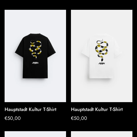
Preis
Preis
Hauptstadt Kultur T-Shirt
Hauptstadt Kultur T-Shirt
OPTIONEN
OPTIONEN
Regulärer
€50,00
Regulärer
€50,00
AUSWÄHLEN
AUSWÄHLEN
Preis
Preis