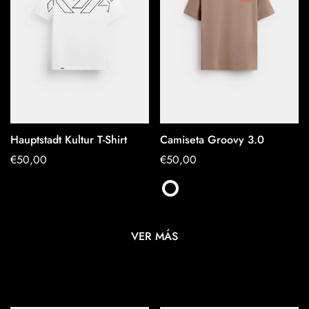
Hauptstadt Kultur T-Shirt
Camiseta Groovy 3.0
OPTIONEN
OPTIONEN
Regulärer
€50,00
Regulärer
€50,00
AUSWÄHLEN
AUSWÄHLEN
Preis
Preis
VER MÁS