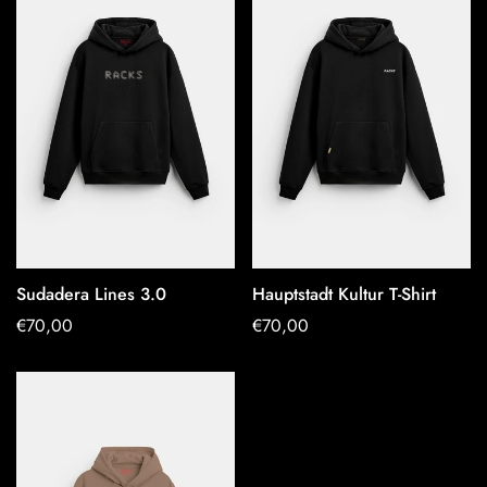
Sudadera Lines 3.0
Hauptstadt Kultur T-Shirt
OPTIONEN
OPTIONEN
Regulärer
€70,00
Regulärer
€70,00
AUSWÄHLEN
AUSWÄHLEN
Preis
Preis