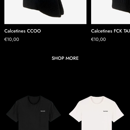
Calcetines CCOO
Calcetines FCK TA
SCHNELLES HINZUFÜGEN
SCHNELLES
Regulärer
€10,00
Regulärer
€10,00
Preis
Preis
SHOP MORE