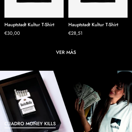
Hauptstadt Kultur T-Shirt
Hauptstadt Kultur T-Shirt
OPTIONEN
OPTIONEN
Regulärer
€30,00
Regulärer
€28,51
AUSWÄHLEN
AUSWÄHLEN
Preis
Preis
VER MÁS
CUADRO MONEY KILLS