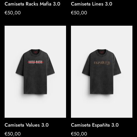
Camiseta Racks Mafia 3.0
Camiseta Lines 3.0
OPTIONEN
OPTIONEN
Regulärer
€50,00
Regulärer
€50,00
AUSWÄHLEN
AUSWÄHLEN
Preis
Preis
Camiseta Values 3.0
Camiseta Españita 3.0
OPTIONEN
OPTIONEN
Regulärer
€50,00
Regulärer
€50,00
AUSWÄHLEN
AUSWÄHLEN