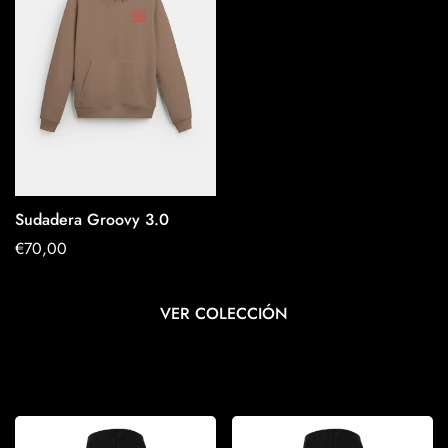
Sudadera Groovy 3.0
OPTIONEN
Regulärer
€70,00
AUSWÄHLEN
Preis
VER COLECCIÓN