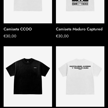
Camiseta CCOO
Camiseta Maduro Captured
OPTIONEN
OPTIONEN
Regulärer
€30,00
Regulärer
€30,00
AUSWÄHLEN
AUSWÄHLEN
Preis
Preis