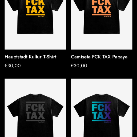
Hauptstadt Kultur T-Shirt
Camiseta FCK TAX Papaya
OPTIONEN
OPTIONEN
Regulärer
€30,00
Regulärer
€30,00
AUSWÄHLEN
AUSWÄHLEN
Preis
Preis