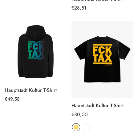
OPTIONEN
Regulärer
€28,51
AUSWÄHLEN
Preis
Hauptstadt Kultur T-Shirt
OPTIONEN
Regulärer
€49,58
AUSWÄHLEN
Hauptstadt Kultur T-Shirt
Preis
OPTIONEN
Regulärer
€30,00
AUSWÄHLEN
Preis