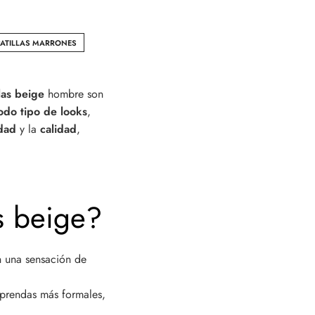
ATILLAS MARRONES
las beige
hombre son
odo tipo de looks
,
dad
y la
calidad
,
as beige?
en una sensación de
n prendas más formales,