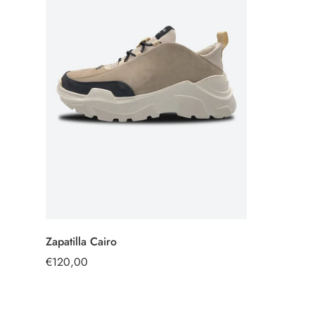
Zapatilla Cairo
OPTIONEN
AUSWÄHLEN
Regulärer
€120,00
Preis