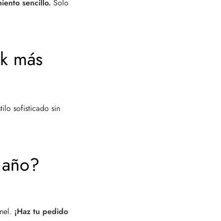
iento sencillo.
Solo
ok más
ilo sofisticado sin
 año?
amel.
¡Haz tu pedido