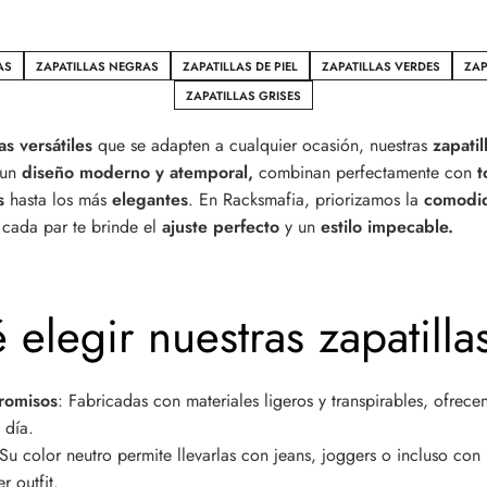
AS
ZAPATILLAS NEGRAS
ZAPATILLAS DE PIEL
ZAPATILLAS VERDES
ZAP
ZAPATILLAS GRISES
as versátiles
que se adapten a cualquier ocasión, nuestras
zapatil
 un
diseño moderno y atemporal,
combinan perfectamente con
t
es
hasta los más
elegantes
. En
Racksmafia
, priorizamos la
comodi
cada par te brinde el
ajuste perfecto
y un
estilo impecable.
 elegir nuestras zapatill
romisos
: Fabricadas con materiales ligeros y transpirables, ofrec
 día.
 Su color neutro permite llevarlas con jeans, joggers o incluso co
 outfit.