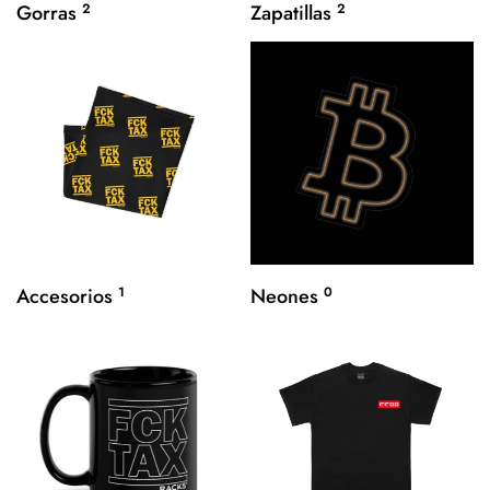
Gorras
2
Zapatillas
2
Accesorios
1
Neones
0