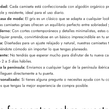
lidad:
Cada camiseta está confeccionada con algodón orgánico p
ble y resistente, ideal para el uso diario.
pasa de moda:
El gris es un clásico que se adapta a cualquier loo
ras camisetas grises ofrecen un equilibrio perfecto entre sobriedad
oderno:
Con cortes contemporáneos y detalles minimalistas, estas c
quier prenda, convirtiéndose en un básico imprescindible en tu a
da:
Diseñadas para un ajuste relajado y natural, nuestras camiseta
éndote cómodo sin importar lo que tengas planeado.
iente:
No tendrás que esperar mucho para disfrutar de tu nueva ca
 2 a 5 días hábiles.
a la península:
Enviamos a cualquier lugar de la península ibéri
lleguen directamente a tu puerta.
rsonalizado:
Si tienes alguna pregunta o necesitas ayuda con tu 
s que tengas la mejor experiencia de compra posible.