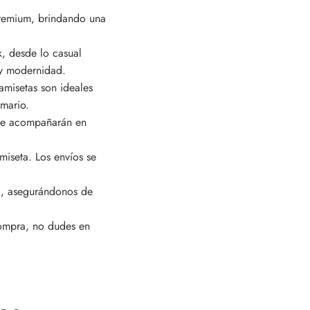
remium, brindando una
k, desde lo casual
 y modernidad.
amisetas son ideales
rmario.
s te acompañarán en
miseta. Los envíos se
ca, asegurándonos de
compra, no dudes en