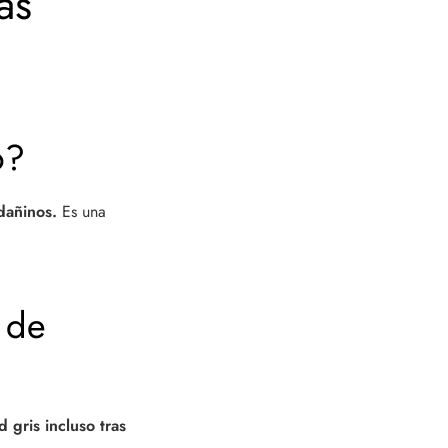
as
o?
dañinos.
Es una
 de
d gris incluso tras