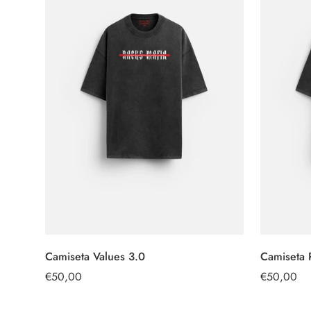
Camiseta Values 3.0
Camiseta 
OPTIONEN
AUSWÄHLEN
Regulärer
€50,00
Regulärer
€50,00
Preis
Preis