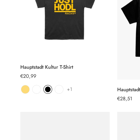
Hauptstadt Kultur T-Shirt
OPTIONEN
AUSWÄHLEN
Regulärer
€20,99
Preis
+1
Hauptstadt
Regulärer
€28,51
Preis