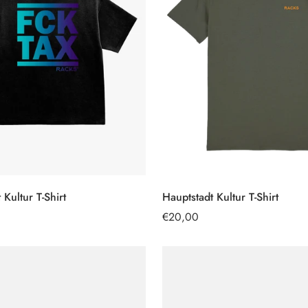
 Kultur T-Shirt
Hauptstadt Kultur T-Shirt
OPTIONEN
OPTIONEN
AUSWÄHLEN
AUSWÄHLEN
Regulärer
€20,00
Preis