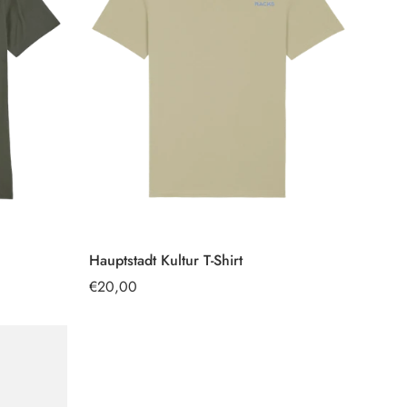
Hauptstadt Kultur T-Shirt
OPTIONEN
AUSWÄHLEN
Regulärer
€20,00
Preis