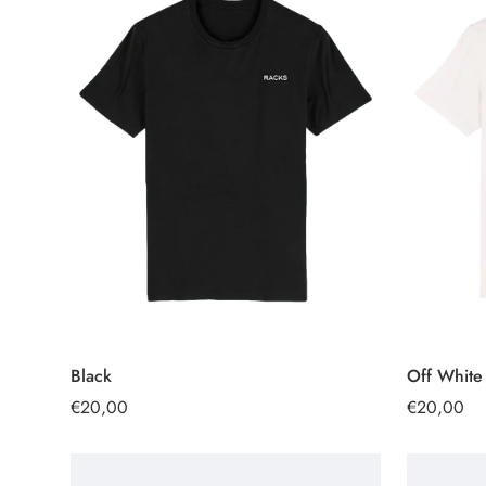
Black
Off White
SELECCIONAR
OPCIONES
Precio
€20,00
Precio
€20,00
regular
regular