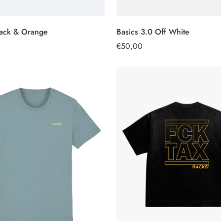
lack & Orange
Basics 3.0 Off White
SELECCIONAR
SELECCIONAR
OPCIONES
OPCIONES
Precio
€50,00
regular