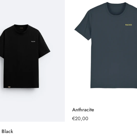
Anthracite
SELECCIONAR
OPCIONES
Precio
€20,00
regular
 Black
SELECCIONAR