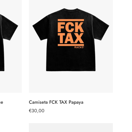
ue
Camiseta FCK TAX Papaya
SELECCIONAR
OPCIONES
Precio
€30,00
regular