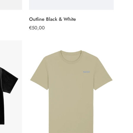
Outline Black & White
SELECCIONAR
OPCIONES
Precio
€50,00
regular