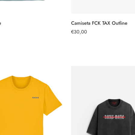
Camiseta FCK TAX Outline
e
SELECCIONAR
SELECCIONAR
OPCIONES
OPCIONES
Precio
€30,00
regular