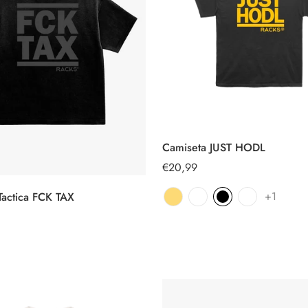
Camiseta JUST HODL
SELECCIONAR
OPCIONES
Precio
€20,99
regular
+1
Tactica FCK TAX
SELECCIONAR
OPCIONES