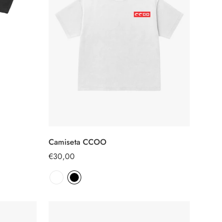
Camiseta CCOO
SELECCIONAR
OPCIONES
Precio
€30,00
regular