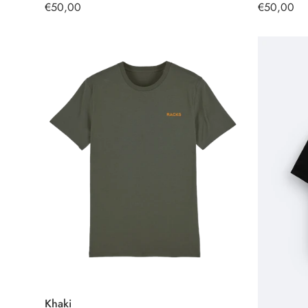
OPCIONES
Precio
€50,00
Precio
€50,00
regular
regular
Khaki
SELECCIONAR