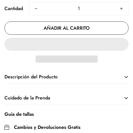
Cantidad
AÑADIR AL CARRITO
Descripción del Producto
Algodón 100 %, peinado en punto liso con soporte interlock
Cuidado de la Prenda
de elastano. 190 g/m2, remates en doble costura de refuerzo
y estampada con serigrafía digital con 2 días en horno de
secado.
Guía de tallas
Guía de tallas:
Cambios y Devoluciones Gratis