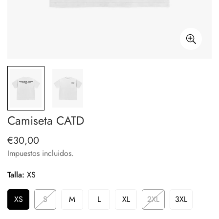
Camiseta CATD
€30,00
Precio
regular
Impuestos incluidos.
Talla:
XS
XS
S
M
L
XL
2XL
3XL